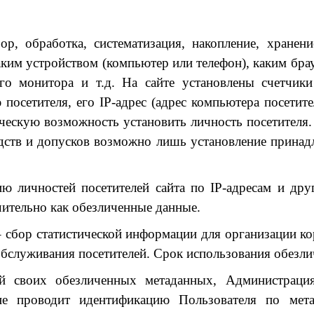
ор, обработка, систематизация, накопление, хранен
им устройством (компьютер или телефон), каким брау
о монитора и т.д. На сайте установлены счетчики 
сетителя, его IP-адрес (адрес компьютера посетителя
етическую возможность установить личность посетител
едств и допусков возможно лишь установление принадл
ю личностей посетителей сайта по IP-адресам и дру
ительно как обезличенные данные.
 сбор статистической информации для организации к
 обслуживания посетителей. Срок использования обезл
ой своих обезличенных метаданных, Администрация
не проводит идентификацию Пользователя по мета