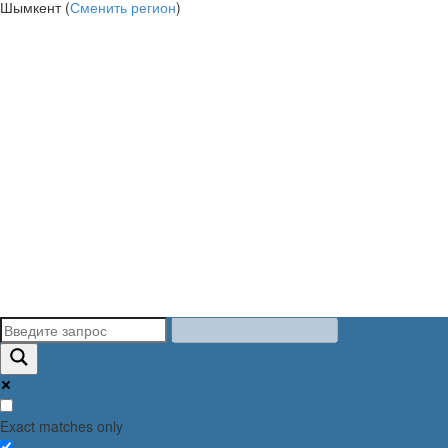
Шымкент (
Сменить регион
)
Exact matches only