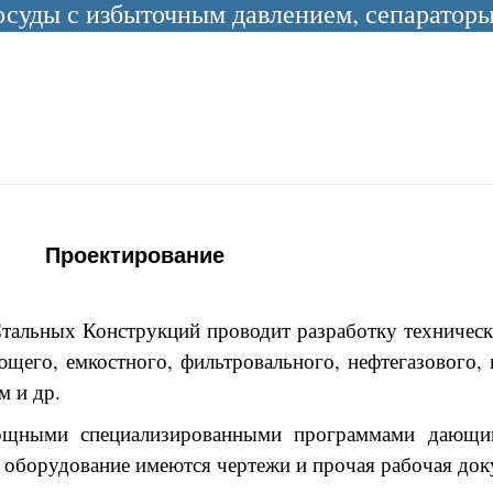
уды с избыточным давлением, сепараторы 
Проектирование
 Стальных Конструкций проводит разработку техниче
ющего, емкостного, фильтровального, нефтегазового,
м и др.
ощными специализированными программами дающи
е оборудование имеются чертежи и прочая рабочая док