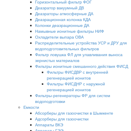
Горизонтальный фильтр ФОГ
Деаэратор вакуумный ДВ
Деаэраторы атмосферные ДА
Деаэрационная колонка КДА
Колонки деаэрационные ДА
Намывные ионитные фильтры НИФ
Охладители выпара ОВА
Распределительные устройства УСР и ДРУ для
водоподготовительных фильтров
Фильтр ловушка ФЛ для улавливания выноса
зернистых материалов
Фильтры ионитные смешанного действия ФИСД
Фильтры ФИСДВР с внутренней
регенерацией ионитов
Фильтры ФИСДНР с наружной
регенерацией ионитов
Фильтры-регенераторы ФР для систем
водоподготовки
Емкости
Абсорберы для газоочистки в Шымкенте
Адсорберы для газоочистки
Аппараты ВКЭ
Аппараты ГЭЭ