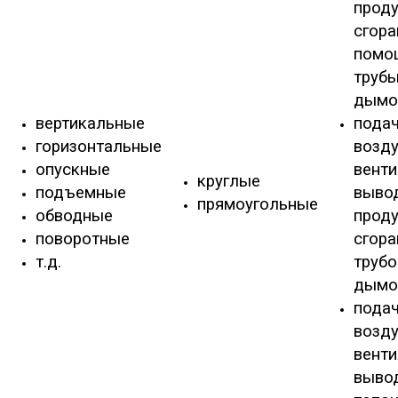
прод
сгора
помо
трубы
дымо
вертикальные
пода
горизонтальные
возду
опускные
венти
круглые
подъемные
выво
прямоугольные
обводные
прод
поворотные
сгора
т.д.
трубо
дымо
пода
возду
венти
выво