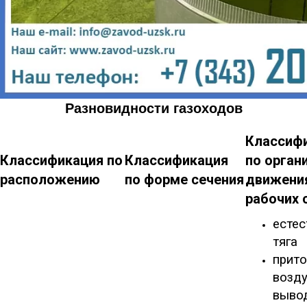
Разновидности газоходов
Классиф
Классификация по
Классификация
по орган
расположению
по форме сечения
движени
рабочих 
естес
тяга
прито
возду
выво