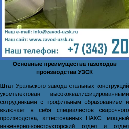
Основные преимущества газоходов
производства УЗСК
Штат Уральского завода стальных конструкций
укомплектован высококвалифицированными
сотрудниками с профильным образованием и
включает в себя специалистов сварочного
производства, аттестованных НАКС; мощный
инженерно-конструкторский отдел и отдел