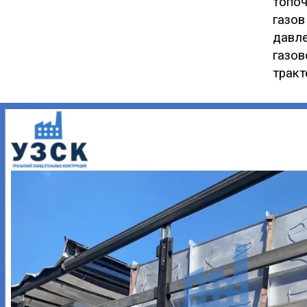
топо
газов
давл
газо
тракт